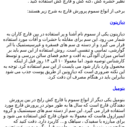
نظیر حشره کش ،کنه کش و قارچ کش استفاده کنید .
برخی از انواع سموم پرورش قارچ به شرح زیر هستند:
دیازینون
دیازینون یکی از سموم نام آشنا و پر استفاده در بین قارچ کاران به
شمار می رود. این سم برای مقابله با حشرات و آفات مورد استفاده
قرار می گیرد و از دسته ی سم های فسفره و غیرسیستمیک با اثر
گوارشی، تماسی و تنفسی است. روش استفاده از این سم باید بر
اساس میزان آلودگی به آفت و حجم فضای سالن بررسی و توسط
کارشناس توصیه شود. اما معمولا ۱۰ الی ۱۴ روز قبل از اینکه
محصول وارد بازار شود می بایست از این سم استفاده کرد. توجه به
این نکته ضروری است که دیازونین از طریق پوست جذب می شود
بنابراین باید در هنگام مصرف آن دقت کرد.
بنومیل
بنومیل یکی دیگر از انواع سموم یا قارچ کش رایج در بین پرورش
دهندگان قارچ است که سال ها به طور موثر در پرورش قارچ مورد
استفاده قرار می گیرد. این سم از دسته سم های سیستمیک و گروه
ایمپرازول هاست که معمولا به عنوان قارچ کش استفاده می شود و
برای مبارزه با سفیدک ، سیاهک و… کاربرد دارد. دقت کنید که
چنانچه سم بنومیل در معرض رطوبت قرار بگیرد به سرعت تجزیه