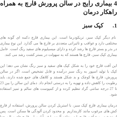
4 بیماری رایج در سالن پرورش قارچ به همراه
راهکار درمان
1. کپک سبز
نام دیگر کپک سبز، تریکودرما است. این بیماری قارچ دکمه ای گونه های
مختلفی دارد و عواقب و تاثیراتی متعددی بر قارچ ها می گذارد. این نوع بیماری
در بذر و بستر قارچ ها رشد کرده و دارای میسیلیوم های سفید رنگ است. عامل
بیماری کپک سبز، قارچ ها هستند که به سهولت در بستر کشت رشد می کنند.
این آفت قارچ خود را به شکل کپک های سفید و سبز رنگ نشان می دهد؛ این
کپک با تولید اسپور به رنگ سبز درآمده و قابل تشخیص است. اگر در سالن
پرورش، قارچ ها کوچک و بد شکل هستند و کلاهک های جمع شده دارند، باید
رطوبت را کاهش داده و تهویه را به درستی انجام داد. دمای این سالن را بین 23
تا 27 درجه سانتی گراد تنظیم کرده و از کمپوست‌ های سالم و تمیز استفاده
شود.
درمان بیماری قارچ کپک سبز، با استریل کردن سالن پرورش، استفاده از قارچ
کش های مرغوب مانند کاربندازیم و محدود کردن آلودگی ها ممکن است. پس
از تشخیص نوع آفت قارچ باید منطقه آلوده را فوراً از سایر قارچ های سالن جدا