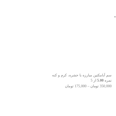
سم آبامکتین مبارزه با حشره، کرم و کنه
نمره
5.00
از 5
350,000
تومان
–
175,000
تومان