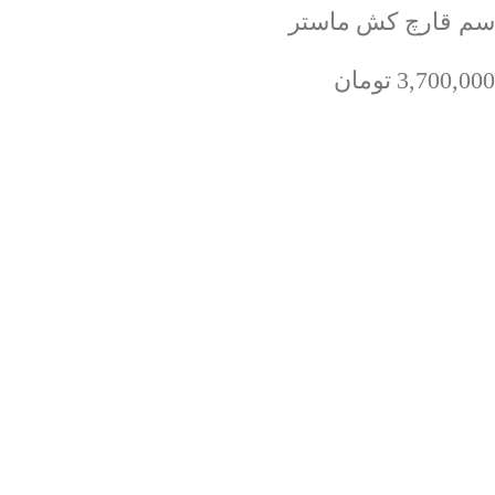
سم قارچ کش ماستر
3,700,000
تومان