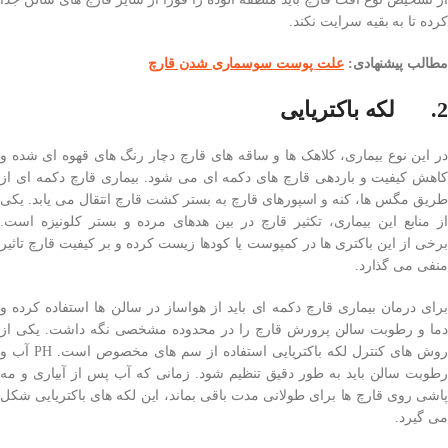
کرده تا به بقیه سرایت نکند.
مطالب پیشنهادی:
علت پوست سوسماری شدن قارچ
2. لکه باکتریایی
در این نوع بیماری، کلاهک ها و ساقه های قارچ دچار رنگ های قهوه ای شده و
کاهش کیفیت و باردهی قارچ های دکمه ای می شود. بیماری قارچ دکمه ای از
طریق مگس‌ ها، کنه و اسپورهای قارچ به بستر کشت قارچ انتقال می یابد. یکی
از منابع این بیماری، تکثیر قارچ در بین هدهای مرده و بستر کلونیزه است.
برخی از این باکتری ها در کمپوست یا کودها زیست کرده و بر کیفیت قارچ تاثیر
منفی می گذارد.
برای درمان بیماری قارچ دکمه ای باید از هواساز در سالن ها استفاده کرده و
دما و رطوبت سالن پرورش قارچ را در محدوده مشخصی نگه داشت. یکی از
روش های کنترل لکه باکتریایی استفاده از سم های مخصوص است. PH آب و
رطوبت سالن باید به طور دقیق تنظیم شود. زمانی که آب پس از آبیاری و مه
پاشی روی قارچ ها برای طولانی مدت باقی بماند، این لکه های باکتریایی شکل
می گیرد.