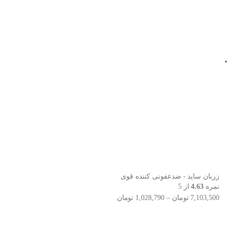
زربان ساید - ضدعفونی کننده قوی
نمره
4.63
از 5
7,103,500
تومان
–
1,028,790
تومان