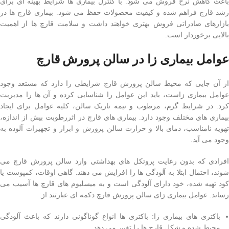
باعث کاهش نرخ فروش می شود. با کنترل بیماری ها شرایط بهینه ای برای
رشد قارچ فراهم شده و کیفیت محصولات حفظ می شود. بیماری قارچ ها در
بازارهای صادراتی فروش بهتری خواهند داشت و سلامت قارچ ها از اهمیت
بالایی برخوردار است.
عوامل بیماری ‌زا در سالن پرورش قارچ
از آن جایی که محیط سالن پرورش قارچ شرایطی را دارد که مستعد وجود
عوامل بیماری زاست، باید این عوامل را شناسایی کرده و آن ها را مدیریت
کرد. در شرایط گرم، مرطوب و نیمه تاریک سالن، کلیه عوامل برای ایجاد
بیماری های مختلف وجود دارد. بیماری های قارچ در اثررطوبت بیش از اندازه،
تهویه نامناسب، دمای بالا و حرارت سالن پرورش و ابزار و تجهیزات آلوده به
وجود می آید.
افرادی که بدون رعایت پروتکل های بهداشتی وارد سالن پرورش قارچ می
شوند، احتمال ابتلا به آلودگی ها را افزایش می دهند. گاهی اوقات، کمپوست یا
کود تهیه شده، خود دارای آلودگی است و به میسلیوم های قارچ ها آسیب می
رساند. عوامل بیماری زای سالن پرورش قارچ دکمه ای عبارتند از:
باکتری های بیماری زا: باکتری ها انواع گوناگونی دارند که باعث آلودگی
محیط شده و شکل قارچ ها را تغییر می دهد.