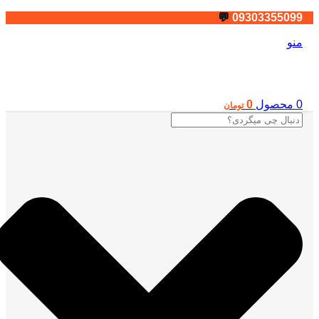
💬
09303355099
منو
0
محصول
0
تومان