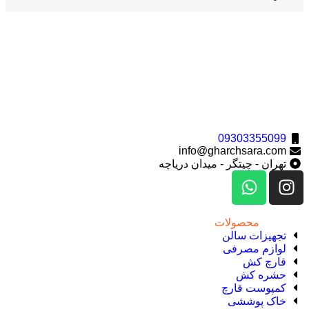
شرکت تعاونی گوهر کشت کُرد و شرکت سارا فرتاک پارسه با برند
تجاری “قارچ سارا” با سابقه تولید قارچ های خوراکی، تدریس،
مشاوره ساخت و تولید مزرعه های قارچ، فروش و صادرات قارچ
دکمه ای و صدفی در سطح ایران و کشورهای همسایه مانند عراق و
کردستان فعالیت دارد.
09303355099
info@gharchsara.com
تهران - چیتگر - میدان دریاچه
دسترسی
محصولات
تجهیزات سالن
لوازم مصرفی
قارچ‌ کش
حشره‌ کش
کمپوست قارچ
خاک پوششی