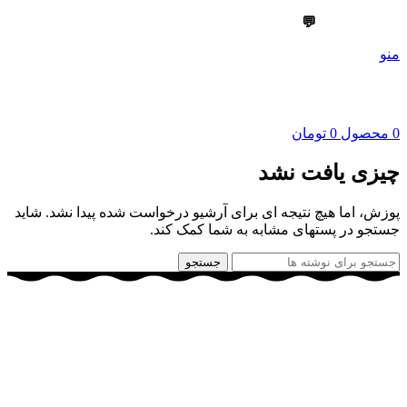
💬
09303355099
منو
0
محصول
0
تومان
چیزی یافت نشد
پوزش، اما هیچ نتیجه ای برای آرشیو درخواست شده پیدا نشد. شاید
جستجو در پستهای مشابه به شما کمک کند.
جستجو
شرکت تعاونی گوهر کشت کُرد و شرکت سارا فرتاک پارسه با برند
تجاری “قارچ سارا” با سابقه تولید قارچ های خوراکی، تدریس،