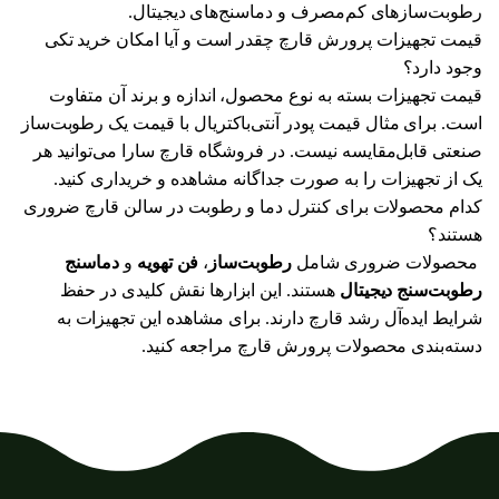
رطوبت‌سازهای کم‌مصرف و دماسنج‌های دیجیتال.
قیمت تجهیزات پرورش قارچ چقدر است و آیا امکان خرید تکی
وجود دارد؟
قیمت
تجهیزات
بسته
به
نوع
محصول،
اندازه
و
برند
آن
متفاوت
است
.
برای
مثال
قیمت
پودر
آنتی‌باکتریال
با
قیمت
یک
رطوبت‌ساز
صنعتی
قابل‌مقایسه
نیست
.
در
فروشگاه
قارچ
سارا
می‌توانید
هر
یک
از
تجهیزات
را
به
صورت
جداگانه
مشاهده
و
خریداری
کنید
.
کدام محصولات برای کنترل دما و رطوبت در سالن قارچ ضروری
هستند؟
محصولات
ضروری
شامل
رطوبت‌ساز
،
فن
تهویه
و
دماسنج
رطوبت‌سنج
دیجیتال
هستند
.
این
ابزارها
نقش
کلیدی
در
حفظ
شرایط
ایده‌آل
رشد
قارچ
دارند
.
برای
مشاهده
این
تجهیزات
به
دسته‌بندی
محصولات
پرورش
قارچ
مراجعه
کنید
.