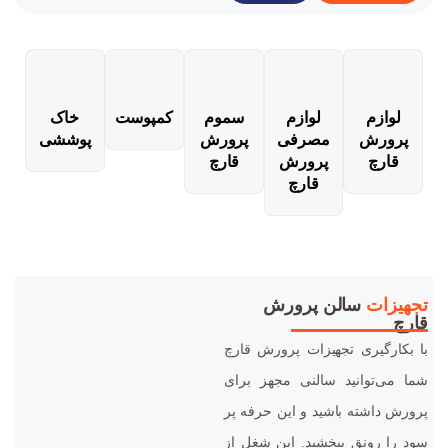
لوازم
لوازم
سموم
کمپوست
خاک
پرورش
مصرفی
پرورش
پوششی
قارچ
پرورش
قارچ
قارچ
تجهیزات
سالن پرورش
قارچ
با بکارگیری تجهیزات پرورش قارچ
شما می‌توانید سالنی مجهز برای
پرورش داشته باشید و این حرفه پر
سود را رونق ببخشید. این شغل از