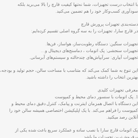
با انتخاب درست تجهیزات، شما نه‌تنها کیفیت قارچ را بالا می‌برید بلکه
سودآوری کسب‌وکار خود را هم تضمین می‌کنید.
دسته‌بندی تجهیزات پرورش قارچ
در قارچ سارا، تجهیزات را به سه گروه اصلی تقسیم کرده‌ایم:
تجهیزات سنگین: دستگاه رطوبت‌ساز، هواساز، فن‌ها.
تجهیزات سنجشی: پک اتومات ، دماسنج‌های دیجیتال و…
تجهیزات آبیاری: سرآبپاش‌های چندحالته و سیستم‌های آبرسانی.
این تنوع به شما کمک می‌کند که متناسب با مساحت سالن، حجم تولید و بودجه،
بهترین انتخاب را داشته باشید.
معرفی تجهیزات کلیدی
1. پک اتومات با سنسور دمای محیط و کمپوست
این دستگاه با اتصال همزمان اینترنت و پیامک، کنترل دقیق دمای محیط و
کمپوست را فراهم می‌کند. با یک اپلیکیشن اختصاصی همیشه سالن خود را
آنلاین رصد میکنید.
پک اتومات قارچ سارا با نصب ساده و عملکرد سریع باعث شده یکی از
پرفروش‌ترین تجهیزات ما باشد.