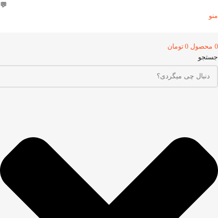
💬
09303355099
منو
0
محصول
0
تومان
جستجو