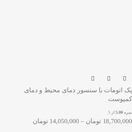
پک اتومات با سنسور دمای محیط و دمای
کمپوست
نمره
5.00
از 5
18,700,000
تومان
–
14,050,000
تومان