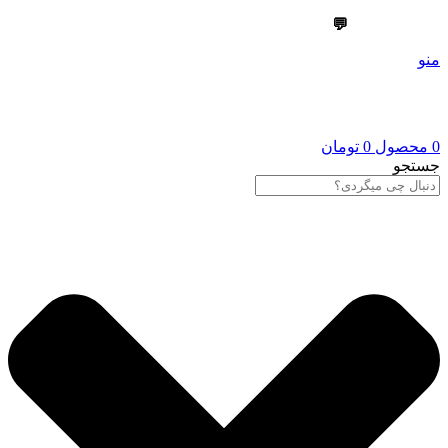
💬
09303355099
منو
0
محصول
0
تومان
جستجو