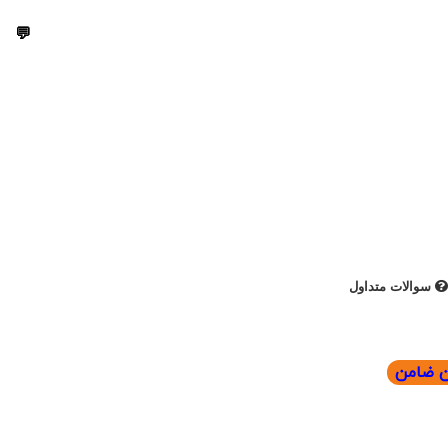
💬
09303355099
💬
09303355099
سوالات متداول
ون ضامن