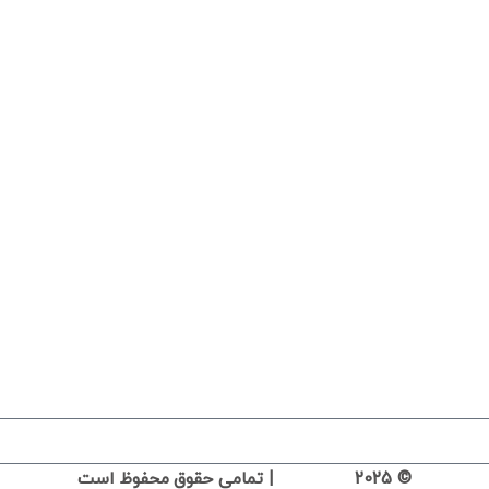
د و در خبرنامه ما عضو شوید.
© 2025
|
تمامی حقوق محفوظ است
قارچ سارا