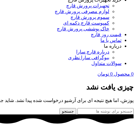
تجهیزات پرورش قارچ
لوازم مصرفی پرورش قارچ
سموم پرورش قارچ
کمپوست قارچ دکمه‌ ای
خاک پوششی پرورش قارچ
قیمت روز قارچ
تماس با ما
درباره ما
درباره قارچ سارا
بیوگرافی سارا نظری
سوالات متداول
0
محصول
0
تومان
چیزی یافت نشد
پوزش، اما هیچ نتیجه ای برای آرشیو درخواست شده پیدا نشد. شاید ج
جستجو