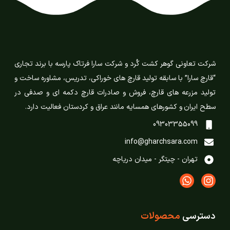
شرکت تعاونی گوهر کشت کُرد و شرکت سارا فرتاک پارسه با برند تجاری
“قارچ سارا” با سابقه تولید قارچ های خوراکی، تدریس، مشاوره ساخت و
تولید مزرعه های قارچ، فروش و صادرات قارچ دکمه ای و صدفی در
سطح ایران و کشورهای همسایه مانند عراق و کردستان فعالیت دارد.
09303355099
info@gharchsara.com
تهران - چیتگر - میدان دریاچه
دسترسی
محصولات