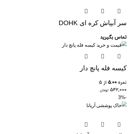
سر آبپاش کره ای DOHK
تماس بگیرید
کیسه فله پانچ دار
نمره
5.00
از 5
542,000
تومان
-3%