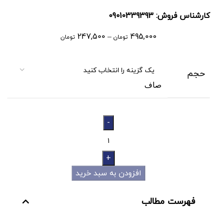
کارشناس فروش: 09010339393
247,500
–
495,000
تومان
تومان
حجم
صاف
افزودن به سبد خرید
فهرست مطالب