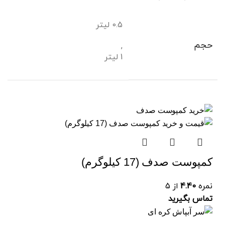
0.5 لیتر
حجم
,
1 لیتر
کمپوست صدف (17 کیلوگرم)
نمره
4.40
از 5
تماس بگیرید