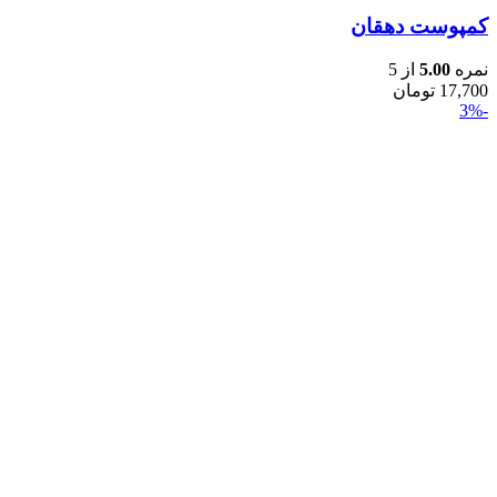
کمپوست دهقان
نمره
5.00
از 5
17,700
تومان
-3%