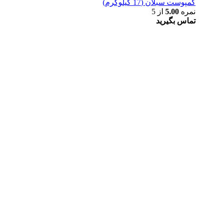
کمپوست سبلان (17 کیلوگرم)
نمره
5.00
از 5
تماس بگیرید