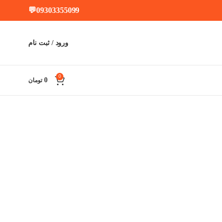
💬
09303355099
ورود / ثبت نام
0
0
تومان