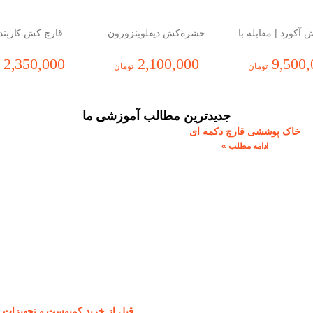
آکورد | مقابله با
حشره‌کش دیفلوبنزورون
قارچ کش کاربند
اگون (نیم کیلو)
(لاروکش)
2,350,000
2,100,000
9,500,
تومان
تومان
جدیدترین مطالب آموزشی ما
خاک پوششی قارچ دکمه ای
ادامه مطلب »
قبل از خرید کمپوست و تجهیزات