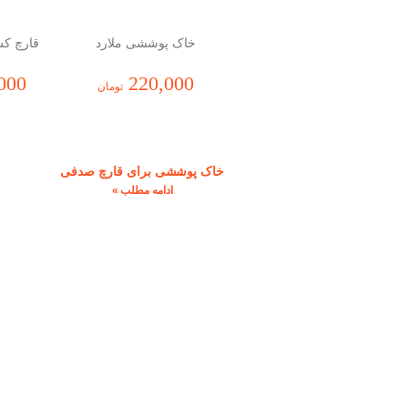
خاک پوششی ملارد
قارچ کش 
مایک
220,000
000
تومان
خاک پوششی برای قارچ صدفی
ادامه مطلب »