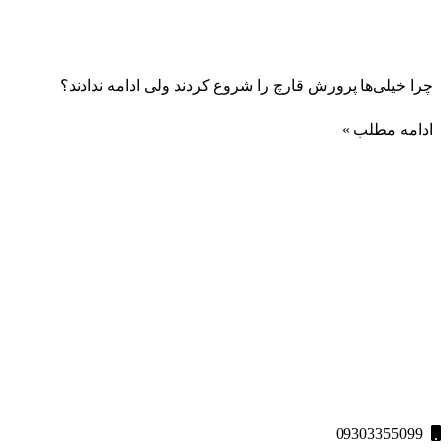
چرا خیلی‌ها پرورش قارچ را شروع کردند ولی ادامه ندادند؟
ادامه مطلب »
شرکت تعاونی گوهر کشت کُرد و شرکت سارا فرتاک پارسه با برند
تجاری “قارچ سارا” با سابقه تولید قارچ های خوراکی، تدریس، مشاوره
ساخت و تولید مزرعه های قارچ، فروش و صادرات قارچ دکمه ای و
صدفی در سطح ایران و کشورهای همسایه مانند عراق و کردستان
فعالیت دارد.
09303355099