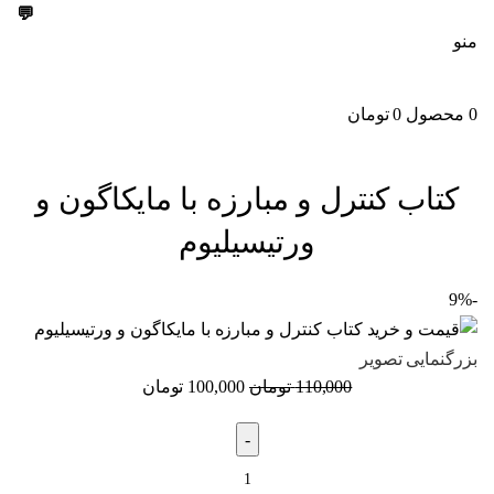
💬
09303355099
منو
0
محصول
0
تومان
کتاب کنترل و مبارزه با مایکاگون و
ورتیسیلیوم
-9%
بزرگنمایی تصویر
110,000
تومان
100,000
تومان