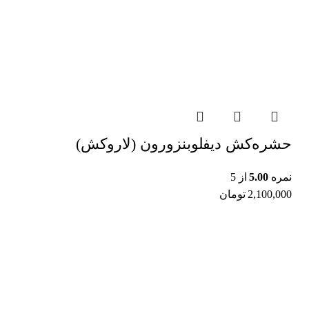
حشره‌کش دیفلوبنزورون (لاروکش)
نمره
5.00
از 5
2,100,000
تومان