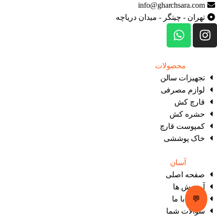
info@gharchsara.com
تهران - چیتگر - میدان دریاچه
دسترسی
محصولات
تجهیزات سالن
لوازم مصرفی
قارچ‌ کش
حشره‌ کش
کمپوست قارچ
خاک پوششی
دسترسی
آسان
صفحه اصلی
آموزش ها
تماس با ما
💬
سوالات شما