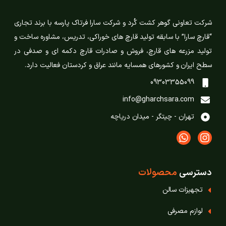
شرکت تعاونی گوهر کشت کُرد و شرکت سارا فرتاک پارسه با برند تجاری
“قارچ سارا” با سابقه تولید قارچ های خوراکی، تدریس، مشاوره ساخت و
تولید مزرعه های قارچ، فروش و صادرات قارچ دکمه ای و صدفی در
سطح ایران و کشورهای همسایه مانند عراق و کردستان فعالیت دارد.
09303355099
info@gharchsara.com
تهران - چیتگر - میدان دریاچه
دسترسی
محصولات
تجهیزات سالن
لوازم مصرفی