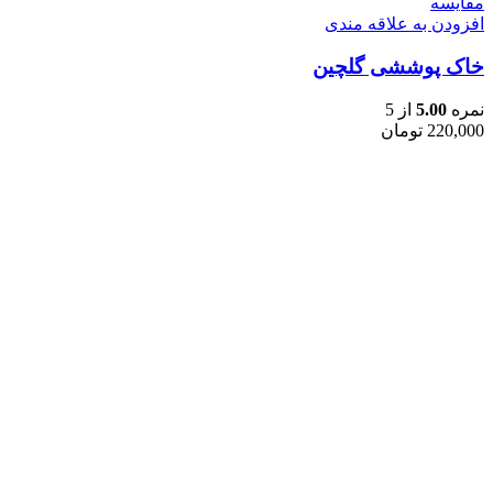
مقایسه
افزودن به علاقه مندی
خاک پوششی گلچین
نمره
5.00
از 5
220,000
تومان