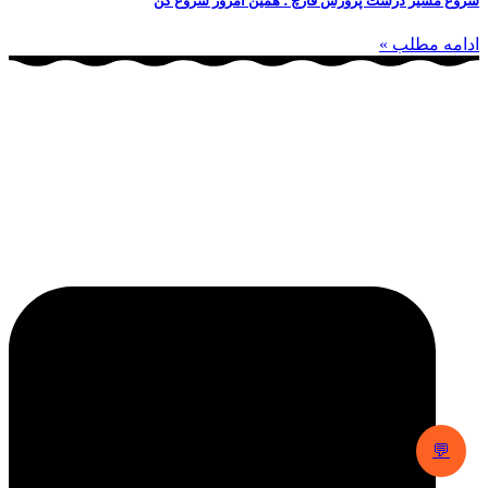
شروع مسیر درست پرورش قارچ ؛ همین امروز شروع کن
ادامه مطلب »
شرکت تعاونی گوهر کشت کُرد و شرکت سارا فرتاک پارسه با برند
تجاری “قارچ سارا” با سابقه تولید قارچ های خوراکی، تدریس،
مشاوره ساخت و تولید مزرعه های قارچ، فروش و صادرات قارچ
دکمه ای و صدفی در سطح ایران و کشورهای همسایه مانند عراق و
کردستان فعالیت دارد.
💬