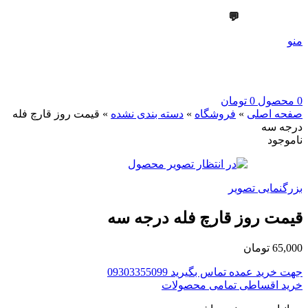
💬
09303355099
منو
0
محصول
0
تومان
صفحه اصلی
»
فروشگاه
»
دسته بندی نشده
»
قیمت روز قارچ فله
درجه سه
ناموجود
بزرگنمایی تصویر
قیمت روز قارچ فله درجه سه
65,000
تومان
جهت خرید عمده تماس بگیرید 09303355099
خرید اقساطی تمامی محصولات