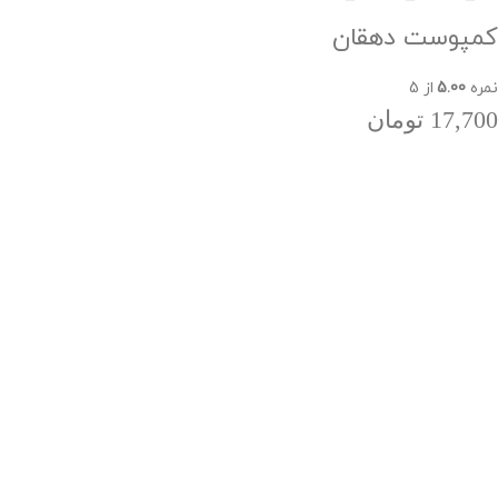
کمپوست دهقان
نمره
5.00
از 5
17,700
تومان