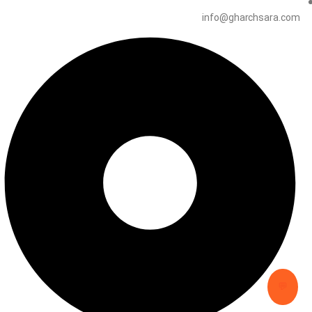
info@gharchsara.com
💬