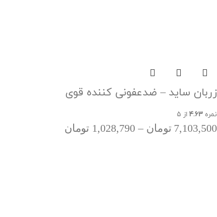
زربان ساید – ضدعفونی کننده قوی
نمره
4.63
از 5
7,103,500
تومان
–
1,028,790
تومان