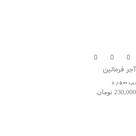
آجر فرمالین
نمره
5.00
از 5
230,000
تومان