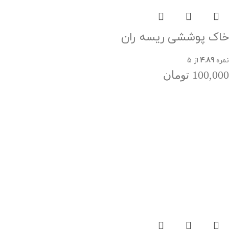
خاک پوششی ریسه ران
نمره
4.89
از 5
100,000
تومان