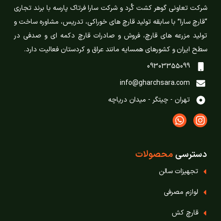
شرکت تعاونی گوهر کشت کُرد و شرکت سارا فرتاک پارسه با برند تجاری
“قارچ سارا” با سابقه تولید قارچ های خوراکی، تدریس، مشاوره ساخت و
تولید مزرعه های قارچ، فروش و صادرات قارچ دکمه ای و صدفی در
سطح ایران و کشورهای همسایه مانند عراق و کردستان فعالیت دارد.
09303355099
info@gharchsara.com
تهران - چیتگر - میدان دریاچه
دسترسی
محصولات
تجهیزات سالن
لوازم مصرفی
قارچ‌ کش