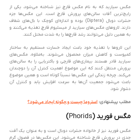
مگس سیارید که به نام مگس قارچ نیز شناخته می‌شود، یکی از
رایج‌ترین آفات سالن‌های پرورش قارچ است. این مگس‌ها جزء
حشرات دوبال (Diptera) بوده و اندازه‌ای کوچک با بال‌های شفاف
دارند. لاروهای مگس‌های سیارید از میسلیوم قارچ تغذیه می‌کنند و
به همین دلیل می‌توانند رشد قارچ‌ها را به شدت مختل کنند.
این لاروها با تغذیه خود باعث ایجاد خسارت مستقیم به ساختار
کمپوست و کاهش میزان محصول می‌شوند. به‌علاوه، مگس‌های
سیارید قادر هستند بیماری‌های قارچی و باکتریایی را به سالن‌های
پرورش منتقل کنند که این موضوع اهمیت کنترل آن را دوچندان
می‌کند. چرخه زندگی این مگس‌ها نسبتاً کوتاه است و همین موضوع
باعث می‌شود جمعیت آن‌ها به سرعت افزایش یابد و کنترل آن
دشوار شود.
استروما چیست و چگونه ایجاد می‌شود؟
مطلب پیشنهادی:
مگس فورید
(
Phorids
)
مگس فورید نیز از خانواده حشرات دوبال است و به عنوان یک آفت
جدی در پرورش قارچ شناخته می‌شود. این مگس‌ها در فصول گرم