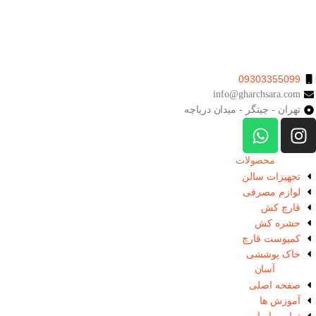
شرکت تعاونی گوهر کشت کُرد و شرکت سارا فرتاک پارسه با برند تجاری
“قارچ سارا” با سابقه تولید قارچ های خوراکی، تدریس، مشاوره ساخت و تولید
مزرعه های قارچ، فروش و صادرات قارچ دکمه ای و صدفی در سطح ایران و
کشورهای همسایه مانند عراق و کردستان فعالیت دارد.
09303355099
info@gharchsara.com
تهران - چیتگر - میدان دریاچه
دسترسی
محصولات
تجهیزات سالن
لوازم مصرفی
قارچ‌ کش
حشره‌ کش
کمپوست قارچ
خاک پوششی
دسترسی
آسان
صفحه اصلی
آموزش ها