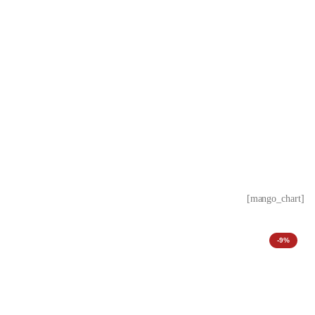
[mango_chart]
-9%